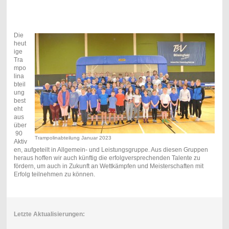
Die
heut
ige
Tra
mpo
lina
bteil
ung
best
eht
aus
über
90
Trampolinabteilung Januar 2023
Aktiv
en, aufgeteilt in Allgemein- und Leistungsgruppe. Aus diesen Gruppen
heraus hoffen wir auch künftig die erfolgversprechenden Talente zu
fördern, um auch in Zukunft an Wettkämpfen und Meisterschaften mit
Erfolg teilnehmen zu können.
Letzte Aktualisierungen: