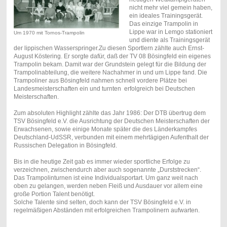
nicht mehr viel gemein haben,
ein ideales Trainingsgerät.
Das einzige Trampolin in
Lippe war in Lemgo stationiert
Um 1970 mit Tornos-Trampolin
und diente als Trainingsgerät
der lippischen Wasserspringer.Zu diesen Sportlern zählte auch Ernst-
August Köstering. Er sorgte dafür, daß der TV 08 Bösingfeld ein eigenes
Trampolin bekam. Damit war der Grundstein gelegt für die Bildung der
Trampolinabteilung, die weitere Nachahmer in und um Lippe fand. Die
Trampoliner aus Bösingfeld nahmen schnell vordere Plätze bei
Landesmeisterschaften ein und turnten erfolgreich bei Deutschen
Meisterschaften.
Zum absoluten Highlight zählte das Jahr 1986: Der DTB übertrug dem
TSV Bösingfeld e.V. die Ausrichtung der Deutschen Meisterschaften der
Erwachsenen, sowie einige Monate später die des Länderkampfes
Deutschland-UdSSR, verbunden mit einem mehrtägigen Aufenthalt der
Russischen Delegation in Bösingfeld.
Bis in die heutige Zeit gab es immer wieder sportliche Erfolge zu
verzeichnen, zwischendurch aber auch sogenannte „Durststrecken“.
Das Trampolinturnen ist eine Individualsportart. Um ganz weit nach
oben zu gelangen, werden neben Fleiß und Ausdauer vor allem eine
große Portion Talent benötigt.
Solche Talente sind selten, doch kann der TSV Bösingfeld e.V. in
regelmäßigen Abständen mit erfolgreichen Trampolinern aufwarten.